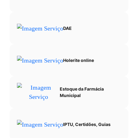
Ir
para
o
DAE
rodapé
[alt+4]
Holerite online
Estoque da Farmácia
Municipal
IPTU, Certidões, Guias