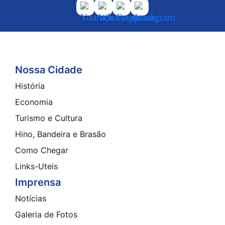
Acessar
Acessar
Acessar
Acessar
a
a
a
a
Rede
Rede
Rede
Rede
Social
Social
Social
Social
Youtube
Whatsapp
Facebook
Instagram
Nossa Cidade
Seção do Rodapé e Contato
História
Economia
Turismo e Cultura
Hino, Bandeira e Brasão
Como Chegar
Links-Uteis
Imprensa
Notícias
Galeria de Fotos