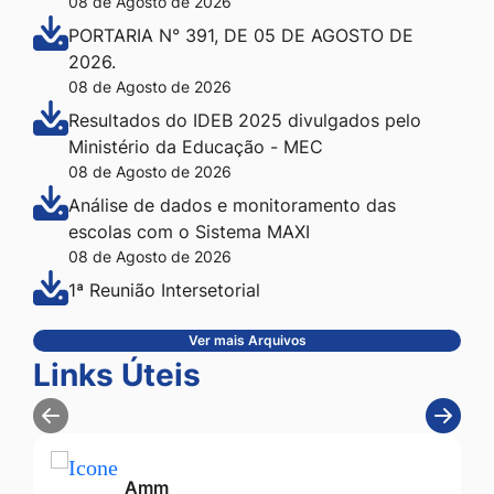
08 de Agosto de 2026
PORTARIA N° 391, DE 05 DE AGOSTO DE
2026.
08 de Agosto de 2026
Resultados do IDEB 2025 divulgados pelo
Ministério da Educação - MEC
08 de Agosto de 2026
Análise de dados e monitoramento das
escolas com o Sistema MAXI
08 de Agosto de 2026
1ª Reunião Intersetorial
Ver mais Arquivos
Seção Links Úteis
Links Úteis
Amm