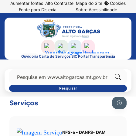
Abrir
Aumentar fontes
Alto Contraste
Mapa do Site
Cookies
Seção
Ir
prefe
Fonte para Dislexia
Sobre Acessibilidade
de
para
de
Seção
atalhos
o
cook
do
e
conteúdo
menu
links
[alt+1]
principal
de
Ir
Acessar
Acessar
Acessar
Acessar
Ouvidoria
Carta de Serviços
SIC
Portal Transparência
acessibilidade
para
a
a
a
a
Seção
o
Rede
Rede
Rede
Rede
do
Pesquisar
menu
Social
Social
Social
Social
menu
Clique
[alt+2]
Youtube
Whatsapp
Facebook
Instagram
Pesquisar
principal
para
Ir
Serviços
pesquisa
para
no
a
site
busca
[alt+3]
NFS-e - DANFS- DAM