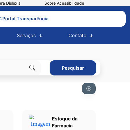
ra Dislexia
Sobre Acessibilidade
C
Portal Transparência
Serviços
Contato
Pesquisar
Clique
para
pesquisar
no
site
Estoque da
Farmácia