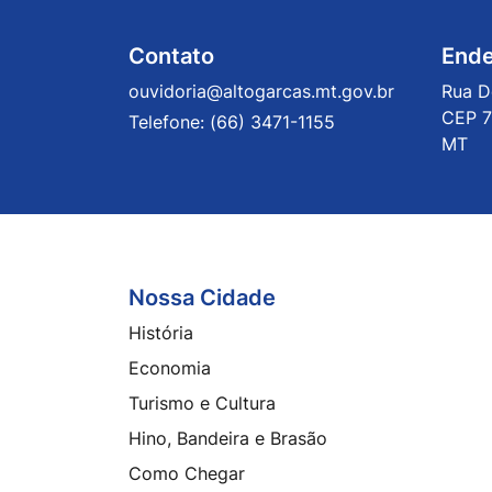
Contato
End
ouvidoria@altogarcas.mt.gov.br
Rua D
CEP 7
Telefone:
(66) 3471-1155
MT
Nossa Cidade
Seção do Rodapé e Contato
História
Economia
Turismo e Cultura
Hino, Bandeira e Brasão
Como Chegar