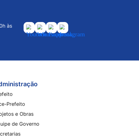
00h às
Acessar
Acessar
Acessar
Acessar
a
a
a
a
Rede
Rede
Rede
Rede
Social
Social
Social
Social
Youtube
Whatsapp
Facebook
Instagram
dministração
efeito
ce-Prefeito
ojetos e Obras
uipe de Governo
cretarias