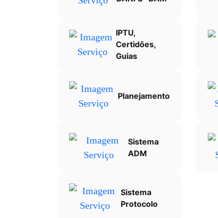
Ir
para
IPTU,
o
Certidões,
rodapé
Guias
[alt+4]
Planejamento
Sistema
ADM
Sistema
Protocolo