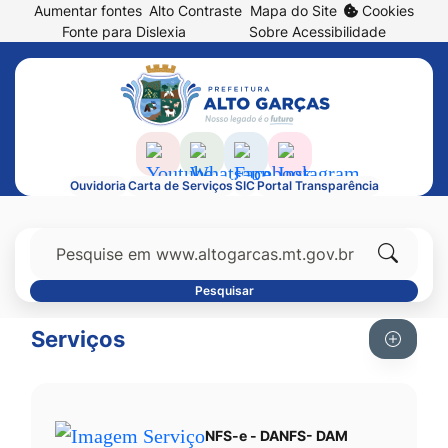
Abrir
Aumentar fontes
Alto Contraste
Mapa do Site
Cookies
Seção
Ir
prefe
Fonte para Dislexia
Sobre Acessibilidade
de
para
de
Seção
atalhos
o
cook
do
e
conteúdo
menu
links
[alt+1]
principal
de
Ir
Acessar
Acessar
Acessar
Acessar
Ouvidoria
Carta de Serviços
SIC
Portal Transparência
acessibilidade
para
a
a
a
a
Seção
o
Rede
Rede
Rede
Rede
do
Pesquisar
menu
Social
Social
Social
Social
menu
Clique
[alt+2]
Youtube
Whatsapp
Facebook
Instagram
Pesquisar
principal
para
Ir
Serviços
pesquisa
para
no
a
site
busca
[alt+3]
NFS-e - DANFS- DAM