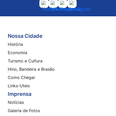
Acessar
Acessar
Acessar
Acessar
a
a
a
a
Rede
Rede
Rede
Rede
Social
Social
Social
Social
Youtube
Whatsapp
Facebook
Instagram
Nossa Cidade
Seção do Rodapé e Contato
História
Economia
Turismo e Cultura
Hino, Bandeira e Brasão
Como Chegar
Links-Uteis
Imprensa
Notícias
Galeria de Fotos