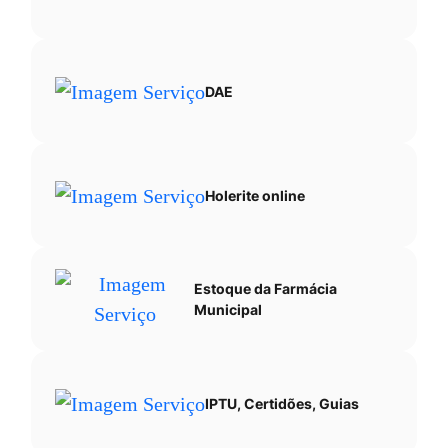
Ir
para
o
DAE
rodapé
[alt+4]
Holerite online
Estoque da Farmácia
Municipal
IPTU, Certidões, Guias