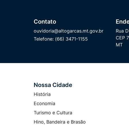
Contato
End
ouvidoria@altogarcas.mt.gov.br
Rua D
CEP 7
Telefone:
(66) 3471-1155
MT
Nossa Cidade
Seção do Rodapé e Contato
História
Economia
Turismo e Cultura
Hino, Bandeira e Brasão