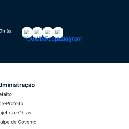
00h às
Acessar
Acessar
Acessar
Acessar
a
a
a
a
Rede
Rede
Rede
Rede
Social
Social
Social
Social
Youtube
Whatsapp
Facebook
Instagram
dministração
efeito
ce-Prefeito
ojetos e Obras
uipe de Governo