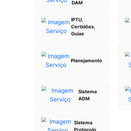
DAM
Ir
para
IPTU,
o
Certidões,
rodapé
Guias
[alt+4]
Planejamento
Sistema
ADM
Sistema
Protocolo