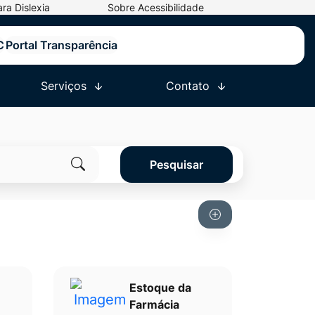
ra Dislexia
Sobre Acessibilidade
C
Portal Transparência
Serviços
Contato
Pesquisar
Clique
para
pesquisar
no
site
Estoque da
e
Farmácia