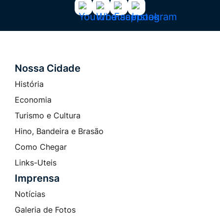
Acessar
Acessar
Acessar
Acessar
a
a
a
a
Rede
Rede
Rede
Rede
Social
Social
Social
Social
Youtube
Whatsapp
Facebook
Instagram
Nossa Cidade
Seção do Rodapé e Contato
História
Economia
Turismo e Cultura
Hino, Bandeira e Brasão
Como Chegar
Links-Uteis
Imprensa
Notícias
Galeria de Fotos