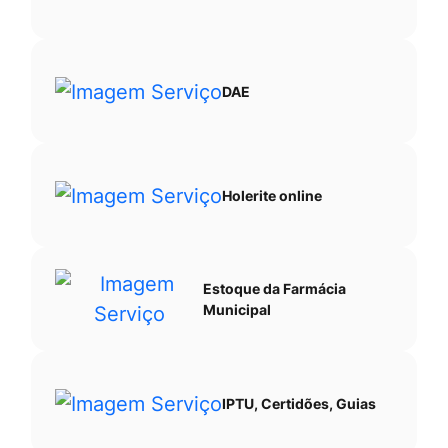
Ir
para
o
DAE
rodapé
[alt+4]
Holerite online
Estoque da Farmácia
Municipal
IPTU, Certidões, Guias