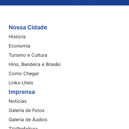
a
a
a
a
Rede
Rede
Rede
Rede
Social
Social
Social
Social
Youtube
Whatsapp
Facebook
Instagram
Nossa Cidade
Seção do Rodapé e Contato
História
Economia
Turismo e Cultura
Hino, Bandeira e Brasão
Como Chegar
Links-Uteis
Imprensa
Notícias
Galeria de Fotos
Galeria de Áudios
TV-Prefeitura