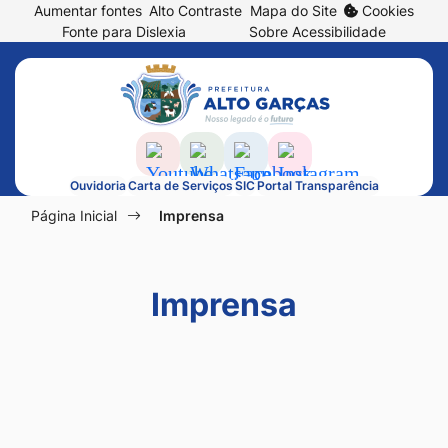
Abrir
Aumentar fontes
Alto Contraste
Mapa do Site
Cookies
Seção
Ir
prefe
Fonte para Dislexia
Sobre Acessibilidade
de
para
de
Seção
atalhos
o
cook
do
e
conteúdo
menu
links
[alt+1]
principal
de
Ir
Acessar
Acessar
Acessar
Acessar
Ouvidoria
Carta de Serviços
SIC
Portal Transparência
acessibilidade
para
a
a
a
a
Seção
Página Inicial
Imprensa
o
Rede
Rede
Rede
Rede
do
menu
Social
Social
Social
Social
menu
[alt+2]
Youtube
Whatsapp
Facebook
Instagram
Imprensa
principal
Ir
para
a
busca
[alt+3]