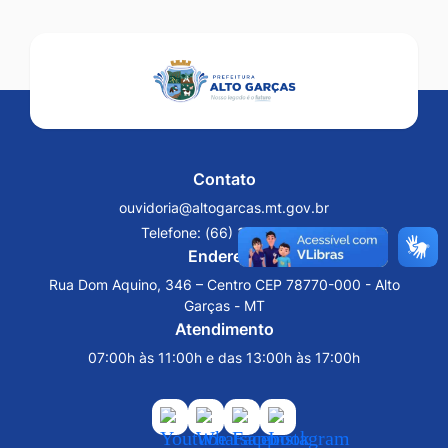
Ir
para
o
rodapé
[alt+4]
Contato
ouvidoria@altogarcas.mt.gov.br
Telefone:
(66) 3471-1155
Endereço
Rua Dom Aquino, 346 – Centro CEP 78770-000 - Alto
Garças - MT
Atendimento
07:00h às 11:00h e das 13:00h às 17:00h
Acessar
Acessar
Acessar
Acessar