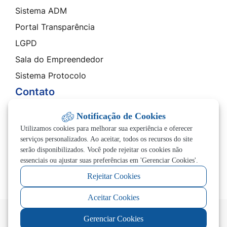
Sistema ADM
Portal Transparência
LGPD
Sala do Empreendedor
Sistema Protocolo
Contato
SIC - Serviço de Informação ao Cidadão
Notificação de Cookies
Ouvidoria
Utilizamos cookies para melhorar sua experiência e oferecer
Carta de Serviços
serviços personalizados. Ao aceitar, todos os recursos do site
serão disponibilizados. Você pode rejeitar os cookies não
Telefones Úteis
essenciais ou ajustar suas preferências em 'Gerenciar Cookies'.
Rejeitar Cookies
Aceitar Cookies
©2026 - Prefeitura de Altos Garças - MT - Todos
Gerenciar Cookies