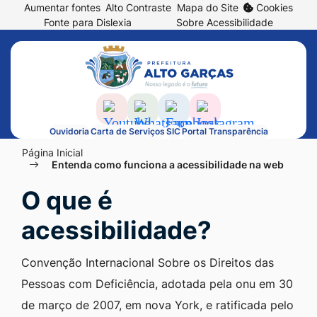
Abrir
Aumentar fontes
Alto Contraste
Mapa do Site
Cookies
Seção
Ir
prefe
Fonte para Dislexia
Sobre Acessibilidade
de
para
de
Seção
atalhos
o
cook
do
e
conteúdo
menu
links
[alt+1]
principal
de
Ir
Acessar
Acessar
Acessar
Acessar
Ouvidoria
Carta de Serviços
SIC
Portal Transparência
acessibilidade
para
a
a
a
a
Seção
Página Inicial
o
Rede
Rede
Rede
Rede
Entenda como funciona a acessibilidade na web
do
menu
Social
Social
Social
Social
menu
O que é
[alt+2]
Youtube
Whatsapp
Facebook
Instagram
principal
Ir
acessibilidade?
para
Convenção Internacional Sobre os Direitos das
a
Pessoas com Deficiência, adotada pela onu em 30
busca
de março de 2007, em nova York, e ratificada pelo
[alt+3]