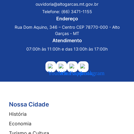
ouvidoria@altogarcas.mt.gov.br
Telefone:
(66) 3471-1155
Endereço
Rua Dom Aquino, 346 – Centro CEP 78770-000 - Alto
Garças - MT
Atendimento
07:00h às 11:00h e das 13:00h às 17:00h
Acessar
Acessar
Acessar
Acessar
a
a
a
a
Rede
Rede
Rede
Rede
Social
Social
Social
Social
Youtube
Whatsapp
Facebook
Instagram
Nossa Cidade
Seção do Rodapé e Contato
História
Economia
Turismo e Cultura