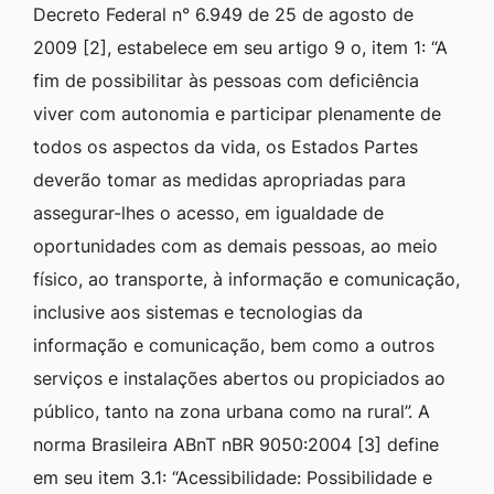
Decreto Federal n° 6.949 de 25 de agosto de
Ir
2009 [2], estabelece em seu artigo 9 o, item 1: “A
para
fim de possibilitar às pessoas com deficiência
o
viver com autonomia e participar plenamente de
rodapé
todos os aspectos da vida, os Estados Partes
[alt+4]
deverão tomar as medidas apropriadas para
assegurar-lhes o acesso, em igualdade de
oportunidades com as demais pessoas, ao meio
físico, ao transporte, à informação e comunicação,
inclusive aos sistemas e tecnologias da
informação e comunicação, bem como a outros
serviços e instalações abertos ou propiciados ao
público, tanto na zona urbana como na rural”. A
norma Brasileira ABnT nBR 9050:2004 [3] define
em seu item 3.1: “Acessibilidade: Possibilidade e